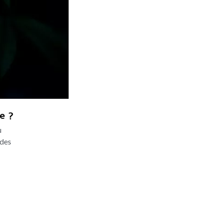
e ?
u
 des